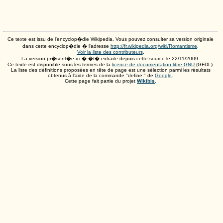
Ce texte est issu de l'encyclop�die Wikipedia. Vous pouvez consulter sa version originale
dans cette encyclop�die � l'adresse
http://fr.wikipedia.org/wiki/Romantisme
.
Voir la liste des contributeurs
.
La version pr�sent�e ici � �t� extraite depuis cette source le
22/11/2009
.
Ce texte est disponible sous les termes de la
licence de documentation libre GNU
(GFDL).
La liste des définitions proposées en tête de page est une sélection parmi les résultats
obtenus à l'aide de la commande "define:" de
Google
.
Cette page fait partie du projet
Wikibis
.