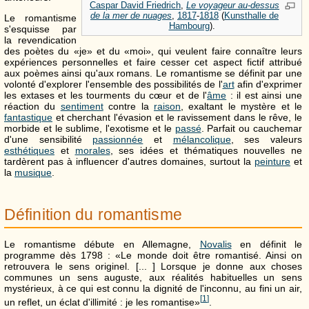
Caspar David Friedrich
,
Le voyageur au-dessus
de la mer de nuages
,
1817
-
1818
(
Kunsthalle de
Le romantisme
Hambourg
).
s'esquisse par
la revendication
des poètes du «je» et du «moi», qui veulent faire connaître leurs
expériences personnelles et faire cesser cet aspect fictif attribué
aux poèmes ainsi qu'aux romans. Le romantisme se définit par une
volonté d'explorer l'ensemble des possibilités de l'
art
afin d'exprimer
les extases et les tourments du cœur et de l'
âme
: il est ainsi une
réaction du
sentiment
contre la
raison
, exaltant le mystère et le
fantastique
et cherchant l'évasion et le ravissement dans le rêve, le
morbide et le sublime, l'exotisme et le
passé
. Parfait ou cauchemar
d'une sensibilité
passionnée
et
mélancolique
, ses valeurs
esthétiques
et
morales
, ses idées et thématiques nouvelles ne
tardèrent pas à influencer d'autres domaines, surtout la
peinture
et
la
musique
.
Définition du romantisme
Le romantisme débute en Allemagne,
Novalis
en définit le
programme dès 1798 : «Le monde doit être romantisé. Ainsi on
retrouvera le sens originel. [... ] Lorsque je donne aux choses
communes un sens auguste, aux réalités habituelles un sens
mystérieux, à ce qui est connu la dignité de l'inconnu, au fini un air,
[
1
]
un reflet, un éclat d'illimité : je les romantise»
.