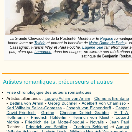
La Grande Chevauchée de la Postérité.
Monté sur le
Pégase
romantiqu
bonne lame de
Tolède
et portant la bannière de
Notre-Dame de Paris
», 
Cassagnac, Francis Wey et Paul Fouché.
Eugène Sue
fait effort pour 
pas, alors que
Lamartine
, dans les nuages, se «livre à ses méditations p
satirique de Benjamin Roubau
Artistes romantiques, précurseurs et autres
Frise chronologique des auteurs romantiques
Artistes allemands :
Ludwig Achim von Arnim
-
Clemens Brentano
-
Bettina von Arnim
-
Georg Büchner
-
Adelbert von Chamisso
-
Karl Wilhelm Salice-Contessa
-
Joseph von Eichendorff
-
Caspar
David Friedrich
-
Gœthe
-
Christian Dietrich Grabbe
-
E. T. A.
Hoffmann
-
Friedrich Hölderlin
-
Heinrich von Kleist
-
Eduard
Mörike
-
Friedrich de La Motte-Fouqué
-
Novalis
-
Jean Paul
Richter -
Friedrich von Schiller
-
Friedrich Schlegel
et
August
Wilhelm Schlegel
-
Ludwig Tieck
-
Wilhelm Heinrich Wackenroder
.