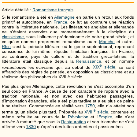
Article détaillé :
Romantisme français
.
Si le romantisme a été en
Allemagne
en partie un retour aux fonds
primitif et autochtone, en
France
, ce fut au contraire une réaction
contre la littérature nationale. Les littératures anglaise et allemande
ne s'étaient asservies que momentanément à la discipline du
classicisme
, sous l'influence prédominante de notre grand siècle ; et
ce qu'on nomme proprement romantisme outre-
Manche
et outre-
Rhin
c'est la période littéraire où le génie septentrional, reprenant
conscience de lui-même, répudie l'imitation française. En France,
au contraire, pays de culture et de tradition gréco-latines, la
littérature était classique depuis la
Renaissance
, et on nomme
e
romantiques
les écrivains qui, au début du
XIX
siècle
, se sont
affranchis des règles de pensée, en opposition au classicisme et au
réalisme des philosophes du XVIIIè siècle.
Pas plus qu'en Allemagne, cette révolution ne s'est accomplie d'un
seul coup en France. À cause de son caractère de rupture avec la
tradition nationale, et non avec des habitudes passagères,
d'importation étrangère, elle a été plus tardive et a eu plus de peine
à se réaliser. Commencée en réalité vers
1750
, elle n'a atteint son
e
terme qu'un siècle plus tard. Préparée au
XVIII
siècle
, contenue et
même refoulée au cours de la
Révolution
et l'
Empire
, elle n'est
arrivée à maturité que sous la
Restauration
et son triomphe ne s'est
affirmé vers
1830
qu'après des luttes ardentes et passionnées.