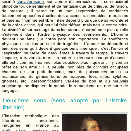
société
chevaleresque
, son amour du miraculeux ; il se soucierait
plutôt de foi, de sentiment et de fantaisie que de critique, de raison,
de mesure ; il serait en un mot l'expression de tendances
totalement opposées à celles des anciens, raisonnables, moralistes
et païens. l'homme est libre ; il ne dépend plus que de sa volonté et
de la grâce divine, qui peut lui faire défaut, mais non le contraindre.
La divinité désormais agit dans les cœurs, énormément plus qu'elle
n'intervient dans l'ordre physique des événements. L'homme
devient une âme ; le corps perd son importance. La souffrance
physique n'est plus un sujet de tragédie :. L'amour se dépouille si
bien des sens qu'il devient quelquefois chimérique : c'est l'union et
l'aspiration mutuelle de deux âmes à travers le temps, à travers
l'espace, à travers la mort. La nature extérieure change d'aspect :
elle est , comme l'homme, plus troublée, plus inquiète ; il y voit un
reflet de son âme ; il la peuple, non plus de divinités occupées
chacune de leur petit domaine, mais de puissances amies ou
malfaisantes, de génies bons ou mauvais, fées, elfes, sylphes,
gnomes, etc., personnifications variées du bon et du mauvais
principe qui se disputent le monde. le romantisme est une sorte de
langage.
Deuxième sens (sens adopté par l'histoire
littéraire)
L'imitation méthodique des
littératures anciennes,
inaugurée en France au
e
XVI
siècle
, atteignit son