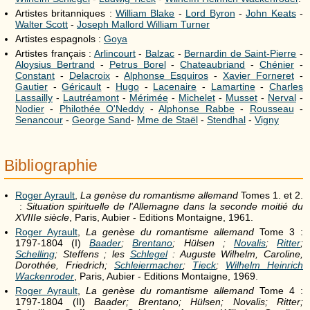
Artistes britanniques :
William Blake
-
Lord Byron
-
John Keats
-
Walter Scott
-
Joseph Mallord William Turner
Artistes espagnols :
Goya
Artistes français :
Arlincourt
-
Balzac
-
Bernardin de Saint-Pierre
-
Aloysius Bertrand
-
Petrus Borel
-
Chateaubriand
-
Chénier
-
Constant
-
Delacroix
-
Alphonse Esquiros
-
Xavier Forneret
-
Gautier
-
Géricault
-
Hugo
-
Lacenaire
-
Lamartine
-
Charles
Lassailly
-
Lautréamont
-
Mérimée
-
Michelet
-
Musset
-
Nerval
-
Nodier
-
Philothée O'Neddy
-
Alphonse Rabbe
-
Rousseau
-
Senancour
-
George Sand
-
Mme de Staël
-
Stendhal
-
Vigny
Bibliographie
Roger Ayrault
,
La genèse du romantisme allemand
Tomes 1. et 2.
:
Situation spirituelle de l'Allemagne dans la seconde moitié du
XVIIIe siècle
, Paris, Aubier - Editions Montaigne, 1961.
Roger Ayrault
,
La genèse du romantisme allemand
Tome 3 :
1797-1804 (I)
Baader
;
Brentano
; Hülsen ;
Novalis
;
Ritter
;
Schelling
; Steffens ; les
Schlegel
: Auguste Wilhelm, Caroline,
Dorothée, Friedrich;
Schleiermacher
;
Tieck
;
Wilhelm Heinrich
Wackenroder
, Paris, Aubier - Editions Montaigne, 1969.
Roger Ayrault
,
La genèse du romantisme allemand
Tome 4 :
1797-1804 (II)
Baader; Brentano; Hülsen; Novalis; Ritter;