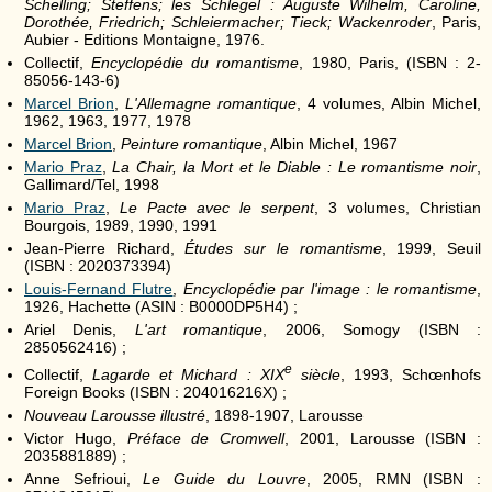
Schelling; Steffens; les Schlegel : Auguste Wilhelm, Caroline,
Dorothée, Friedrich; Schleiermacher; Tieck; Wackenroder
, Paris,
Aubier - Editions Montaigne, 1976.
Collectif,
Encyclopédie du romantisme
, 1980, Paris, (ISBN : 2-
85056-143-6)
Marcel Brion
,
L'Allemagne romantique
, 4 volumes, Albin Michel,
1962, 1963, 1977, 1978
Marcel Brion
,
Peinture romantique
, Albin Michel, 1967
Mario Praz
,
La Chair, la Mort et le Diable : Le romantisme noir
,
Gallimard/Tel, 1998
Mario Praz
,
Le Pacte avec le serpent
, 3 volumes, Christian
Bourgois, 1989, 1990, 1991
Jean-Pierre Richard,
Études sur le romantisme
, 1999, Seuil
(ISBN : 2020373394)
Louis-Fernand Flutre
,
Encyclopédie par l'image : le romantisme
,
1926, Hachette (ASIN : B0000DP5H4) ;
Ariel Denis,
L'art romantique
, 2006, Somogy (ISBN :
2850562416) ;
e
Collectif,
Lagarde et Michard :
XIX
siècle
, 1993, Schœnhofs
Foreign Books (ISBN : 204016216X) ;
Nouveau Larousse illustré
, 1898-1907, Larousse
Victor Hugo,
Préface de Cromwell
, 2001, Larousse (ISBN :
2035881889) ;
Anne Sefrioui,
Le Guide du Louvre
, 2005, RMN (ISBN :