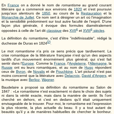
En
France
on a donné le nom de
romantisme
au grand courant
littéraire qui a commencé aux environs de
1820
et s'est poursuivi
jusqu'aux alentours de
1850
, au cours de la
Restauration
et la
Monarchie de Juillet
. Ce nom sert à désigner un art où l'imagination
et la sensibilité prédominent sur tout autre faculté de l'esprit. D'une
façon plus générale, il évoque des formules diamétralement
e
e
opposées à celle de l'art dit
classique
des
XVII
et
XVIII
siècles
.
La définition du romantisme, c'est d'être "indéfinissable", rédigé la
[
2
]
duchesse de Duras en 1824
.
Le mot
romantisme
n'a pris ce sens précis que tardivement. La
crise romantique de la littérature française n'est qu'un des aspects
tardifs d'un mouvement énormément plus général, qui s'est fait
sentir dans l'
Europe
. Comme la
France
, l'
Angleterre
, l'
Allemagne
, la
Russie
ont eu leurs romantiques, et au nom de
Hugo
répondent
ceux de
Byron
, de
Novalis
et de
Pouchkine
. L'art pictural n'est pas
moins concerné que la littérature avec
Delacroix
,
David d'Angers
, et
la musique avec
Berlioz
,
Wagner
.
Baudelaire a proposé sa définition du romantisme au Salon de
1847 : «Le romantisme n'est exactement ni dans le choix des sujets
ni dans la vérité exacte, mais dans la manière de sentir. Ils l'ont
cherché en dehors, et c'est en dedans qu'il était uniquement
envisageable de le trouver. Pour moi, le romantisme est l'expression
la plus récente, la plus actuelle du beau. Il y a tout autant de
beautés qu'il y a de manières habituelles de chercher le bonheur.