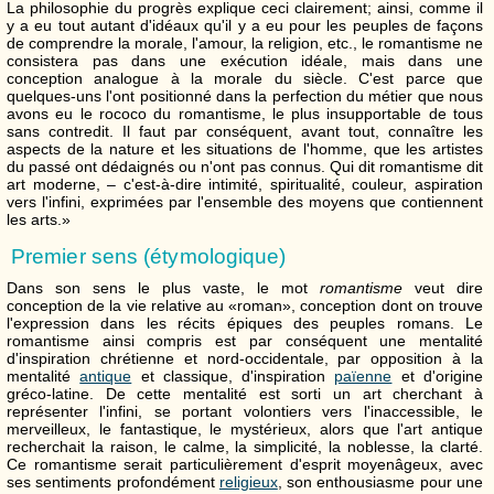
La philosophie du progrès explique ceci clairement; ainsi, comme il
y a eu tout autant d'idéaux qu'il y a eu pour les peuples de façons
de comprendre la morale, l'amour, la religion, etc., le romantisme ne
consistera pas dans une exécution idéale, mais dans une
conception analogue à la morale du siècle. C'est parce que
quelques-uns l'ont positionné dans la perfection du métier que nous
avons eu le rococo du romantisme, le plus insupportable de tous
sans contredit. Il faut par conséquent, avant tout, connaître les
aspects de la nature et les situations de l'homme, que les artistes
du passé ont dédaignés ou n'ont pas connus. Qui dit romantisme dit
art moderne, – c'est-à-dire intimité, spiritualité, couleur, aspiration
vers l'infini, exprimées par l'ensemble des moyens que contiennent
les arts.»
Premier sens (étymologique)
Dans son sens le plus vaste, le mot
romantisme
veut dire
conception de la vie relative au «roman», conception dont on trouve
l'expression dans les récits épiques des peuples romans. Le
romantisme ainsi compris est par conséquent une mentalité
d'inspiration chrétienne et nord-occidentale, par opposition à la
mentalité
antique
et classique, d'inspiration
païenne
et d'origine
gréco-latine. De cette mentalité est sorti un art cherchant à
représenter l'infini, se portant volontiers vers l'inaccessible, le
merveilleux, le fantastique, le mystérieux, alors que l'art antique
recherchait la raison, le calme, la simplicité, la noblesse, la clarté.
Ce romantisme serait particulièrement d'esprit moyenâgeux, avec
ses sentiments profondément
religieux
, son enthousiasme pour une