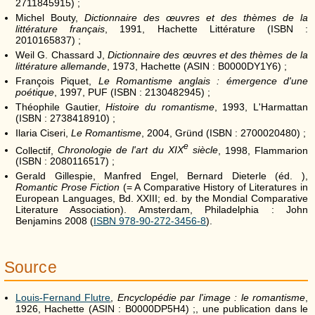
2711845915) ;
Michel Bouty,
Dictionnaire des œuvres et des thèmes de la
littérature français
, 1991, Hachette Littérature (ISBN :
2010165837) ;
Weil G. Chassard J,
Dictionnaire des œuvres et des thèmes de la
littérature allemande
, 1973, Hachette (ASIN : B0000DY1Y6) ;
François Piquet,
Le Romantisme anglais : émergence d'une
poétique
, 1997, PUF (ISBN : 2130482945) ;
Théophile Gautier,
Histoire du romantisme
, 1993, L'Harmattan
(ISBN : 2738418910) ;
Ilaria Ciseri,
Le Romantisme
, 2004, Gründ (ISBN : 2700020480) ;
e
Collectif,
Chronologie de l'art du
XIX
siècle
, 1998, Flammarion
(ISBN : 2080116517) ;
Gerald Gillespie, Manfred Engel, Bernard Dieterle (éd. ),
Romantic Prose Fiction
(= A Comparative History of Literatures in
European Languages, Bd. XXIII; ed. by the Mondial Comparative
Literature Association). Amsterdam, Philadelphia : John
Benjamins 2008 (
ISBN 978-90-272-3456-8
).
Source
Louis-Fernand Flutre
,
Encyclopédie par l'image : le romantisme
,
1926, Hachette (ASIN : B0000DP5H4) ;, une publication dans le