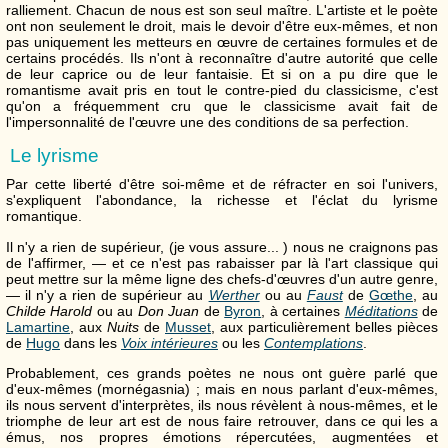
ralliement. Chacun de nous est son seul maître. L'artiste et le poète
ont non seulement le droit, mais le devoir d'être eux-mêmes, et non
pas uniquement les metteurs en œuvre de certaines formules et de
certains procédés. Ils n'ont à reconnaître d'autre autorité que celle
de leur caprice ou de leur fantaisie. Et si on a pu dire que le
romantisme avait pris en tout le contre-pied du classicisme, c'est
qu'on a fréquemment cru que le classicisme avait fait de
l'impersonnalité de l'œuvre une des conditions de sa perfection.
Le lyrisme
Par cette liberté d'être soi-même et de réfracter en soi l'univers,
s'expliquent l'abondance, la richesse et l'éclat du lyrisme
romantique.
Il n'y a rien de supérieur, (je vous assure... ) nous ne craignons pas
de l'affirmer, — et ce n'est pas rabaisser par là l'art classique qui
peut mettre sur la même ligne des chefs-d'œuvres d'un autre genre,
— il n'y a rien de supérieur au
Werther
ou au
Faust
de
Gœthe
, au
Childe Harold
ou au
Don Juan
de
Byron
, à certaines
Méditations
de
Lamartine
, aux
Nuits
de
Musset
, aux particulièrement belles pièces
de
Hugo
dans les
Voix intérieures
ou les
Contemplations
.
Probablement, ces grands poètes ne nous ont guère parlé que
d'eux-mêmes (mornégasnia) ; mais en nous parlant d'eux-mêmes,
ils nous servent d'interprètes, ils nous révèlent à nous-mêmes, et le
triomphe de leur art est de nous faire retrouver, dans ce qui les a
émus, nos propres émotions répercutées, augmentées et