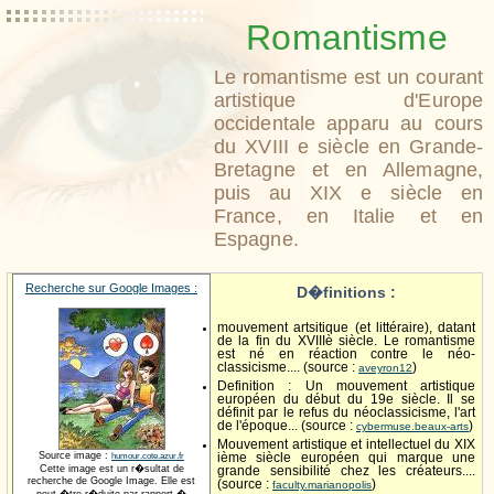
Romantisme
Le romantisme est un courant
artistique d'Europe
occidentale apparu au cours
du XVIII e siècle en Grande-
Bretagne et en Allemagne,
puis au XIX e siècle en
France, en Italie et en
Espagne.
Recherche sur Google Images :
D�finitions :
mouvement artsitique (et littéraire), datant
de la fin du XVIIIè siècle. Le romantisme
est né en réaction contre le néo-
classicisme.... (source :
)
aveyron12
Definition : Un mouvement artistique
européen du début du 19e siècle. Il se
définit par le refus du néoclassicisme, l'art
de l'époque... (source :
)
cybermuse.beaux-arts
Mouvement artistique et intellectuel du XIX
Source image :
humour.cote.azur.fr
ième siècle européen qui marque une
Cette image est un r�sultat de
grande sensibilité chez les créateurs....
recherche de Google Image. Elle est
(source :
)
faculty.marianopolis