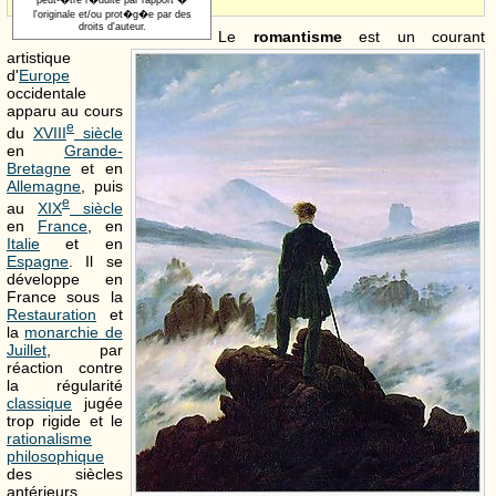
peut-�tre r�duite par rapport �
l'originale et/ou prot�g�e par des
droits d'auteur.
Le
romantisme
est un courant
artistique
d'
Europe
occidentale
apparu au cours
e
du
XVIII
siècle
en
Grande-
Bretagne
et en
Allemagne
, puis
e
au
XIX
siècle
en
France
, en
Italie
et en
Espagne
. Il se
développe en
France sous la
Restauration
et
la
monarchie de
Juillet
, par
réaction contre
la régularité
classique
jugée
trop rigide et le
rationalisme
philosophique
des siècles
antérieurs.