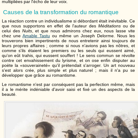
multipliées par l'écho de leur voix.
Causes de la transformation du romantique
La réaction contre un individualisme si débordant était inévitable. Ce
que nous supportons en effet de l'auteur des
Méditations
ou de
celui des
Nuits
, et que nous admirons chez eux, nous lasse vite
chez une
Amable Tastu
ou même un Joseph Delorme. Nous les
trouverons bien impertinents de nous entretenir ainsi toujours de
leurs propres affaires ; comme si nous n'avions pas les nôtres, et
comme s'ils étaient les premiers ou les seuls qui eussent aimé,
qu'on eût trahis, qui eussent souffert ! Le sens commun se révolte
contre cet envahissement du lyrisme, et on ose enfin disputer au
poète la «souveraineté» qu'il prétendait s'arroger. Un art nouveau
s'est alors crée, plus simple et plus naturel ; mais il n'a pu se
développer que grâce au romantisme.
Le romantisme n'est par conséquent pas la perfection même, mais
il a le mérite indéniable d'avoir saisi et fixé un des aspects de la
beauté.