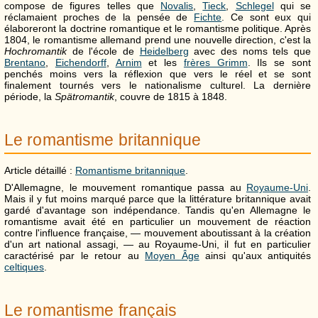
compose de figures telles que
Novalis
,
Tieck
,
Schlegel
qui se
réclamaient proches de la pensée de
Fichte
. Ce sont eux qui
élaboreront la doctrine romantique et le romantisme politique. Après
1804, le romantisme allemand prend une nouvelle direction, c'est la
Hochromantik
de l'école de
Heidelberg
avec des noms tels que
Brentano
,
Eichendorff
,
Arnim
et les
frères Grimm
. Ils se sont
penchés moins vers la réflexion que vers le réel et se sont
finalement tournés vers le nationalisme culturel. La dernière
période, la
Spätromantik
, couvre de 1815 à 1848.
Le romantisme britannique
Article détaillé :
Romantisme britannique
.
D'Allemagne, le mouvement romantique passa au
Royaume-Uni
.
Mais il y fut moins marqué parce que la littérature britannique avait
gardé d'avantage son indépendance. Tandis qu'en Allemagne le
romantisme avait été en particulier un mouvement de réaction
contre l'influence française, — mouvement aboutissant à la création
d'un art national assagi, — au Royaume-Uni, il fut en particulier
caractérisé par le retour au
Moyen Âge
ainsi qu'aux antiquités
celtiques
.
Le romantisme français