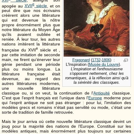
e
apogée au
XVII
siècle
, et on
peut dire que nos écrivains
créèrent alors une littérature
qui est devenue la nôtre
propre énormément plus que
notre littérature du Moyen Âge
qu'ils avaient oubliée et
reniée. À leur tour, les autres
nations imitèrent la littérature
e
française du
XVII
siècle et ,
par cette imitation de seconde
main, ne firent qu'énerver leur
Fragonard
(
1732
-
1806
) :
génie pendant une période
L'Inspiration (
Musée du Louvre
).
L'inspiration et l'enthousiasme
plus ou moins longue. La
s'opposent nettement, chez les
littérature française était
romantiques, à la réflexion ainsi qu'à
devenue, au regard des
la sérénité des classiques.
autres littératures modernes,
une nouvelle littérature
classique ou, si on veut, la continuation de l'
Antiquité
classique.
C'est que l'esprit français est l'unique dans l'
Europe
moderne pour
qui l'esprit antique ne soit pas étranger : pour lui, l'imitation des
modèles grecs et romains n'était pas servilité ou mode, c'était une
sorte de tradition de famille retrouvée.
Mais le jour arriva où cette nouvelle littérature classique devint un
joug pour la majorité des nations de l'Europe. Constitué sur les
modèles antiques, mais énormément plus toujours sur certaines