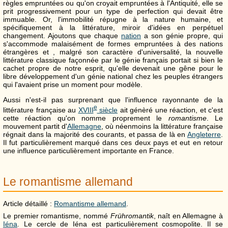
règles empruntées ou qu'on croyait empruntées à l'Antiquité, elle se
prit progressivement pour un type de perfection qui devait être
immuable. Or, l'immobilité répugne à la nature humaine, et
spécifiquement à la littérature, miroir d'idées en perpétuel
changement. Ajoutons que chaque
nation
a son génie propre, qui
s'accommode malaisément de formes empruntées à des nations
étrangères et , malgré son caractère d'universalité, la nouvelle
littérature classique façonnée par le génie français portait si bien le
cachet propre de notre esprit, qu'elle devenait une gêne pour le
libre développement d'un génie national chez les peuples étrangers
qui l'avaient prise un moment pour modèle.
Aussi n'est-il pas surprenant que l'influence rayonnante de la
e
littérature française au
XVIII
siècle
ait génèré une réaction, et c'est
cette réaction qu'on nomme proprement le
romantisme
. Le
mouvement partit d'
Allemagne
, où néenmoins la littérature française
régnait dans la majorité des courants, et passa de là en
Angleterre
.
Il fut particulièrement marqué dans ces deux pays et eut en retour
une influence particulièrement importante en France.
Le romantisme allemand
Article détaillé :
Romantisme allemand
.
Le premier romantisme, nommé
Frühromantik
, naît en Allemagne à
Iéna
. Le cercle de Iéna est particulièrement cosmopolite. Il se