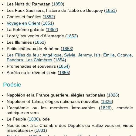
Les Nuits du Ramazan (
1850
)
Les Faux Saulniers, histoire de l'abbé de Bucquoy (
1851
)
Contes et facéties (
1852
)
Voyage en Orient
(
1851
)
La Bohème galante (
1852
)
Lorely, souvenirs d'Allemagne (
1852
)
Les Illuminés (
1852
)
Petits châteaux de Bohème (
1853
)
Les Filles du feu : Angélique, Sylvie, Jemmy, Isis, Émilie, Octavie,
Pandora, Les Chimères
(
1854
)
Promenades et souvenirs (
1854
)
Aurélia ou le rêve et la vie (
1855
)
Poésie
Napoléon et la France guerrière, élégies nationales (
1826
)
Napoléon et Talma, élégies nationales nouvelles (
1826
)
L'académie ou les membres introuvables (
1826
), comédie
satirique en vers
Le Peuple (
1830
), ode
Nos adieux à la Chambre des Députés ou «allez-vous-en, vieux
mandataires» (
1831
)