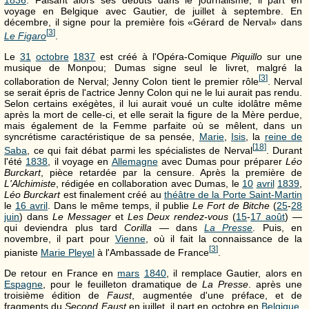
1836
. Faisant alors ses débuts dans le journalisme, il part en
voyage en Belgique avec Gautier, de juillet à septembre. En
décembre, il signe pour la première fois «Gérard de Nerval» dans
[
3
]
Le Figaro
.
Le
31
octobre
1837
est créé à l'Opéra-Comique
Piquillo
sur une
musique de Monpou; Dumas signe seul le livret, malgré la
[
3
]
collaboration de Nerval; Jenny Colon tient le premier rôle
. Nerval
se serait épris de l'actrice Jenny Colon qui ne le lui aurait pas rendu.
Selon certains exégètes, il lui aurait voué un culte idolâtre même
après la mort de celle-ci, et elle serait la figure de la Mère perdue,
mais également de la Femme parfaite où se mêlent, dans un
syncrétisme caractéristique de sa pensée,
Marie
,
Isis
, la
reine de
[
18
]
Saba
, ce qui fait débat parmi les spécialistes de Nerval
. Durant
l'été
1838
, il voyage en
Allemagne
avec Dumas pour préparer
Léo
Burckart
, pièce retardée par la censure. Après la première de
L'Alchimiste
, rédigée en collaboration avec Dumas, le
10
avril
1839
,
Léo Burckart
est finalement créé au
théâtre de la Porte Saint-Martin
le
16 avril
. Dans le même temps, il publie
Le Fort de Bitche
(
25
-
28
juin
) dans
Le Messager
et
Les Deux rendez-vous
(
15
-
17 août
) —
qui deviendra plus tard
Corilla
— dans
La Presse
. Puis, en
novembre, il part pour
Vienne
, où il fait la connaissance de la
[
3
]
pianiste
Marie Pleyel
à l'Ambassade de France
.
De retour en France en
mars
1840
, il remplace Gautier, alors en
Espagne
, pour le feuilleton dramatique de
La Presse
. après une
troisième édition de
Faust
, augmentée d'une préface, et de
fragments du
Second Faust
en juillet, il part en octobre en
Belgique
.