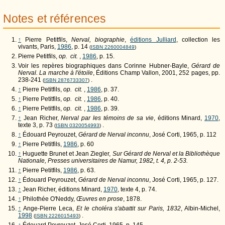
Notes et références
↑
Pierre Petitfils,
Nerval, biographie
,
éditions Julliard
, collection les
vivants, Paris,
1986
, p. 14
(
ISBN 2260004849
)
Pierre Petitfils,
op. cit.
,
1986
, p. 15.
Voir les repères biographiques dans Corinne Hubner-Bayle,
Gérard de
Nerval. La marche à l'étoile
, Éditions Champ Vallon, 2001, 252 pages, pp.
238-241
.
(
ISBN 2876733307
)
↑
Pierre Petitfils,
op. cit.
,
1986
, p. 37.
↑
Pierre Petitfils,
op. cit.
,
1986
, p. 40.
↑
Pierre Petitfils,
op. cit.
,
1986
, p. 39.
↑
Jean Richer,
Nerval par les témoins de sa vie
, éditions Minard,
1970
,
texte 3, p. 73
.
(
ISBN 0320054993
)
↑
Édouard Peyrouzet,
Gérard de Nerval inconnu
, José Corti, 1965, p. 112
↑
Pierre Petitfils,
1986
, p. 60
↑
Huguette Brunet et Jean Ziegler,
Sur Gérard de Nerval et la Bibliothèque
Nationale, Presses universitaires de Namur, 1982, t. 4, p. 2-53.
↑
Pierre Petitfils,
1986
, p. 63.
↑
Édouard Peyrouzet,
Gérard de Nerval inconnu
, José Corti, 1965, p. 127.
↑
Jean Richer, éditions Minard,
1970
, texte 4, p. 74.
↑
Philothée O'Neddy,
Œuvres en prose
, 1878.
↑
Ange-Pierre Leca,
Et le choléra s'abattit sur Paris, 1832
, Albin-Michel,
1998
.
(
ISBN 2226015493
)
↑
Édouard Peyrouzet, José Corti, 1965, p. 145.