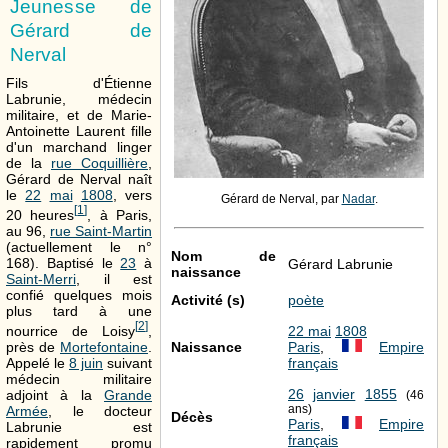
Jeunesse de
Gérard de
Nerval
Fils d'Étienne
Labrunie, médecin
militaire, et de Marie-
Antoinette Laurent fille
d'un marchand linger
de la
rue Coquillière
,
Gérard de Nerval naît
le
22
mai
1808
, vers
Gérard de Nerval, par
Nadar
.
[
1
]
20 heures
, à Paris,
au 96,
rue Saint-Martin
(actuellement le n°
Nom de
168). Baptisé le
23
à
Gérard Labrunie
naissance
Saint-Merri
, il est
confié quelques mois
Activité (s)
poète
plus tard à une
[
2
]
nourrice de Loisy
,
22 mai
1808
près de
Mortefontaine
.
Naissance
Paris
,
Empire
Appelé le
8 juin
suivant
français
médecin militaire
26
janvier
1855
adjoint à la
Grande
(46
ans)
Armée
, le docteur
Décès
Paris
,
Empire
Labrunie est
français
rapidement promu