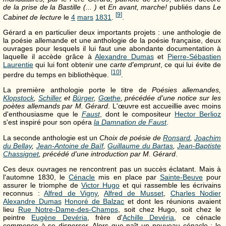
de la prise de la Bastille (... )
et
En avant, marche!
publiés dans
Le
[
9
]
Cabinet de lecture
le
4
mars
1831
.
.
Gérard a en particulier deux importants projets : une anthologie de
la poésie allemande et une anthologie de la poésie française, deux
ouvrages pour lesquels il lui faut une abondante documentation à
laquelle il accède grâce à
Alexandre Dumas
et
Pierre-Sébastien
Laurentie
qui lui font obtenir une
carte d'emprunt
, ce qui lui évite de
[
10
]
perdre du temps en bibliothèque.
.
La première anthologie porte le titre de
Poésies allemandes,
Klopstock
,
Schiller
et
Bürger
,
Gœthe
, précédée d'une notice sur les
poètes allemands par M. Gérard
. L'œuvre est accueillie avec moins
d'enthousiasme que le
Faust
, dont le compositeur
Hector Berlioz
s'est inspiré pour son opéra
la Damnation de Faust
.
La seconde anthologie est un
Choix de poésie de
Ronsard
,
Joachim
du Bellay
,
Jean-Antoine de Baïf
,
Guillaume du Bartas
,
Jean-Baptiste
Chassignet
, précédé d'une introduction par M. Gérard
.
Ces deux ouvrages ne rencontrent pas un succès éclatant. Mais à
l'automne 1830, le
Cénacle
mis en place par
Sainte-Beuve
pour
assurer le triomphe de
Victor Hugo
et qui rassemble les écrivains
reconnus :
Alfred de Vigny
,
Alfred de Musset
,
Charles Nodier
Alexandre Dumas
Honoré de Balzac
et dont les réunions avaient
lieu
Rue Notre-Dame-des-Champs
, soit chez Hugo, soit chez le
peintre
Eugène Devéria
, frère d'
Achille Devéria
, ce cénacle
commence à se disperser. Alors que naît un nouveau cénacle : le