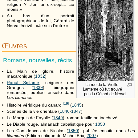
religion ? J'en ai dix-sept... au
moins.»
Au bas d'un portrait
photographique de lui, Gérard de
Nerval écrivit : «Je suis l'autre.»
Œuvres
Romans, nouvelles, récits
La Main de gloire, histoire
macaronique (
1832
)
Raoul Spifame
, seigneur des
La rue de la Vieille-
Granges (
1839
), biographie
Lanterne où fut trouvé
romancée, publiée ensuite dans
pendu Gérard de Nerval.
Les Illuminés
[
19
]
Histoire véridique du canard
(
1845
)
Scènes de la vie orientale (
1846
-
1847
)
Le Marquis de Fayolle (
1849
), roman-feuilleton inachevé
Le Diable rouge, almanach cabalistique pour
1850
Les Confidences de Nicolas (
1850
), publiée ensuite dans
Les
Illuminés
(Édition critique de Michel Brix,
2007
)