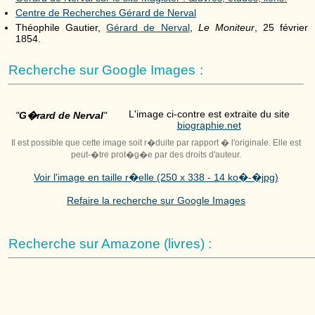
Centre de Recherches Gérard de Nerval
Théophile Gautier,
Gérard de Nerval
,
Le Moniteur
, 25 février
1854.
Recherche sur Google Images :
L'image ci-contre est extraite du site
"
G�rard de Nerval
"
biographie.net
Il est possible que cette image soit r�duite par rapport � l'originale. Elle est
peut-�tre prot�g�e par des droits d'auteur.
Voir l'image en taille r�elle (250 x 338 - 14 ko�-�jpg)
Refaire la recherche sur Google Images
Recherche sur Amazone (livres) :