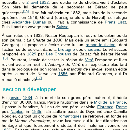
nouvelle : le
2
avril
1832
, une épidémie de choléra vient d'éclater.
Son père lui demande de le seconder et Gérard ne peut
[
15
]
qu'accepter
. Il se fait médecin en 1832, mais lors de la seconde
épidémie, en 1849, Gérard (qui signe alors de Nerval), se réfugie
chez
Alexandre Dumas
où il fait la connaissance de
Franz Liszt
.
Puis il part en voyage pour la
Suisse
.
À son retour, en 1833, Nestor Roqueplan lui ouvre les colonnes de
son journal :
La Charte de 1830
. Mais déjà un autre ami (Édouard
Georges) lui propose d'écrire avec lui un
roman-feuilleton
, dont
l'action se déroulerait dans la
Bretagne
des
chouans
. Le vif succès
remporté en
1829
par
Les Chouans
de Balzac fait hésiter Nerval
[
16
]
. Pourtant, l'envie de visiter la région de
Vitré
l'emporte et il en
revient avec un récit :
L'Auberge de Vitré
qu'il exploitera plus tard
dans le prologue de son roman
Le Marquis de Fayolle
, roman édité
après la mort de Nerval en
1856
par Édouard Georges, qui l'a
[
17
]
remanié et achevé
.
section à développer
En
janvier
1834
, à la mort de son grand-père maternel, il hérite
d'environ 30 000 francs. Parti à l'automne dans le
Midi de la France
,
il passe la frontière, à l'insu de son père, et visite
Florence
,
Rome
puis
Naples
. En
1835
, il s'installe impasse du Doyenné chez Camille
Rougier, où tout un groupe de
romantiques
se retrouve, et fonde en
mai le
Monde dramatique
, revue luxueuse qui lui fait dilapider son
héritage et que, lourdement endetté, il doit finalement vendre en