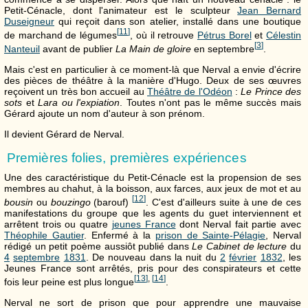
Petit-Cénacle, dont l'animateur est le sculpteur
Jean Bernard
Duseigneur
qui reçoit dans son atelier, installé dans une boutique
[
11
]
de marchand de légumes
, où il retrouve
Pétrus Borel
et
Célestin
[
3
]
Nanteuil
avant de publier
La Main de gloire
en septembre
.
Mais c'est en particulier à ce moment-là que Nerval a envie d'écrire
des pièces de théâtre à la manière d'Hugo. Deux de ses œuvres
reçoivent un très bon accueil au
Théâtre de l'Odéon
:
Le Prince des
sots
et
Lara ou l'expiation
. Toutes n'ont pas le même succès mais
Gérard ajoute un nom d'auteur à son prénom.
Il devient Gérard de Nerval.
Premières folies, premières expériences
Une des caractéristique du Petit-Cénacle est la propension de ses
membres au chahut, à la boisson, aux farces, aux jeux de mot et au
[
12
]
bousin
ou
bouzingo
(barouf)
. C'est d'ailleurs suite à une de ces
manifestations du groupe que les agents du guet interviennent et
arrêtent trois ou quatre
jeunes France
dont Nerval fait partie avec
Théophile Gautier
. Enfermé à la
prison de Sainte-Pélagie
, Nerval
rédigé un petit poème aussiôt publié dans
Le Cabinet de lecture
du
4
septembre
1831
. De nouveau dans la nuit du
2
février
1832
, les
Jeunes France sont arrêtés, pris pour des conspirateurs et cette
[
13
]
,
[
14
]
fois leur peine est plus longue
.
Nerval ne sort de prison que pour apprendre une mauvaise