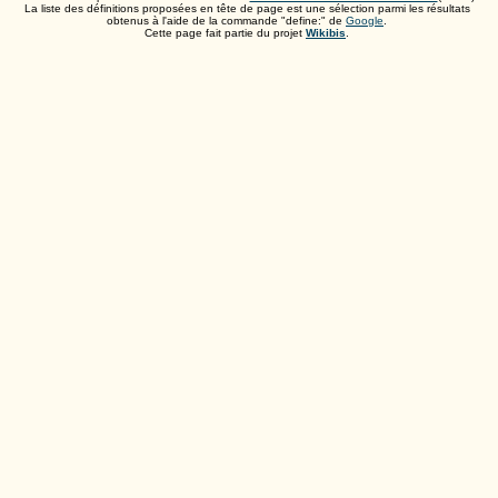
La liste des définitions proposées en tête de page est une sélection parmi les résultats
obtenus à l'aide de la commande "define:" de
Google
.
Cette page fait partie du projet
Wikibis
.