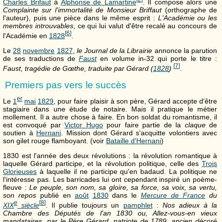
Charles Brifaut
à
Alphonse de Lamartine
. Il compose alors une
Complainte sur l'immortalité de Monsieur Briffaut
(orthographe de
l'auteur), puis une pièce dans le même esprit :
L'Académie ou les
membres introuvables
, ce qui lui valut d'être recalé au concours de
[
6
]
l'Académie en
1828
.
Le
28
novembre
1827
,
le Journal de la Librairie
annonce la parution
de ses traductions de
Faust
en volume in-32 qui porte le titre :
[
7
]
Faust, tragédie de Gœthe, traduite par Gérard (
1828
)
.
Premiers pas vers le succès
er
Le
1
mai
1829
, pour faire plaisir à son père, Gérard accepte d'être
stagiaire dans une étude de notaire. Mais il pratique le métier
mollement. Il a autre chose à faire. En bon soldat du romantisme, il
est convoqué par
Victor Hugo
pour faire partie de la
claque
de
soutien à
Hernani
. Mission dont Gérard s'acquitte volontiers avec
son gilet rouge flamboyant. (voir
Bataille d'Hernani
)
1830 est l'année des deux révolutions : la révolution romantique à
laquelle Gérard participe, et la révolution politique, celle des
Trois
Glorieuses
à laquelle il ne participe qu'en badaud. La politique ne
l'intéresse pas. Les barricades lui ont cependant inspiré un poème-
fleuve :
Le peuple, son nom, sa gloire, sa force, sa voix, sa vertu,
son repos
publié en
août
1830
dans le
Mercure de France
du
e
[
8
]
XIX
siècle
. Il publie toujours un
pamphlet
:
Nos adieux à la
Chambre des Députés de l'an 1830 ou, Allez-vous-en vieux
mandataires, par le Père Gérard, patriote de 1789, ancien décoré