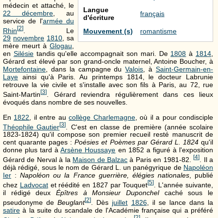
médecin et attaché, le
Langue
22 décembre
, au
français
d'écriture
service de l'
armée du
[
2
]
Rhin
. Le
Mouvement (s)
romantisme
29
novembre
1810
, sa
mère meurt à
Glogau
,
en
Silésie
tandis qu'elle accompagnait son mari. De
1808
à
1814
,
Gérard est élevé par son grand-oncle maternel, Antoine Boucher, à
Mortefontaine
, dans la campagne du
Valois
, à
Saint-Germain-en-
Laye
ainsi qu'à Paris. Au printemps 1814, le docteur Labrunie
retrouve la vie civile et s'installe avec son fils à Paris, au 72, rue
[
3
]
Saint-Martin
. Gérard reviendra régulièrement dans ces lieux
évoqués dans nombre de ses nouvelles.
En
1822
, il entre au
collège Charlemagne
, où il a pour condisciple
[
3
]
Théophile Gautier
. C'est en classe de première (année scolaire
1823-1824) qu'il compose son premier recueil resté manuscrit de
cent quarante pages :
Poésies et Poèmes par Gérard L. 1824
qu'il
donne plus tard à
Arsène Houssaye
en 1852 a figuré à l'exposition
[
4
]
Gérard de Nerval à la
Maison de Balzac
à Paris en 1981-82.
. Il a
déjà rédigé, sous le nom de Gérard L. un panégyrique de
Napoléon
Ier
:
Napoléon ou la France guerrière, élégies nationales
, publié
[
5
]
chez
Ladvocat
et réédité en 1827 par Touquet
. L'année suivante,
il rédigé deux
Épîtres à Monsieur Duponchel
caché sous le
[
2
]
pseudonyme de
Beuglant
. Dès
juillet
1826
, il se lance dans la
satire
à la suite du scandale de l'Académie française qui a préféré
[
2
]