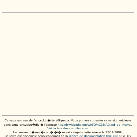
Ce texte est issu de l'encyclop�die Wikipedia. Vous pouvez consulter sa version originale
dans cette encyclop�die � l'adresse
http://fr.wikipedia.org/wiki/G%C3%A9rard_de_Nerval
.
Voir la liste des contributeurs
.
La version pr�sent�e ici � �t� extraite depuis cette source le
22/11/2009
.
Ce texte est disponible sous les termes de la
licence de documentation libre GNU
(GFDL).