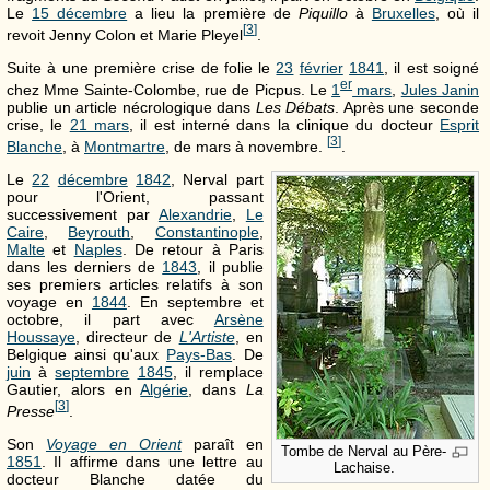
Le
15 décembre
a lieu la première de
Piquillo
à
Bruxelles
, où il
[
3
]
revoit Jenny Colon et Marie Pleyel
.
Suite à une première crise de folie le
23
février
1841
, il est soigné
er
chez Mme Sainte-Colombe, rue de Picpus. Le
1
mars
,
Jules Janin
publie un article nécrologique dans
Les Débats
. Après une seconde
crise, le
21 mars
, il est interné dans la clinique du docteur
Esprit
[
3
]
Blanche
, à
Montmartre
, de mars à novembre.
.
Le
22
décembre
1842
, Nerval part
pour l'Orient, passant
successivement par
Alexandrie
,
Le
Caire
,
Beyrouth
,
Constantinople
,
Malte
et
Naples
. De retour à Paris
dans les derniers de
1843
, il publie
ses premiers articles relatifs à son
voyage en
1844
. En septembre et
octobre, il part avec
Arsène
Houssaye
, directeur de
L'Artiste
, en
Belgique ainsi qu'aux
Pays-Bas
. De
juin
à
septembre
1845
, il remplace
Gautier, alors en
Algérie
, dans
La
[
3
]
Presse
.
Son
Voyage en Orient
paraît en
Tombe de Nerval au Père-
1851
. Il affirme dans une lettre au
Lachaise.
docteur Blanche datée du