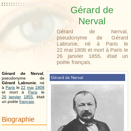
Gérard de
Nerval
Gérard de Nerval,
pseudonyme de Gérard
Labrunie, né à Paris le
22 mai 1808 et mort à Paris le
26 janvier 1855, était un
poète français.
Gérard de Nerval
,
Gérard de Nerval
pseudonyme de
Gérard Labrunie
, né
à
Paris
le
22
mai
1808
et mort à
Paris
le
26
janvier
1855
, était
un poète
français
.
Biographie