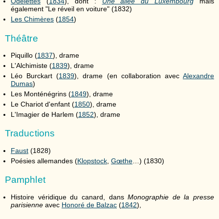
Odelettes
(
1834
), dont :
Une allée du Luxembourg
mais
également "Le réveil en voiture" (1832)
Les Chimères
(
1854
)
Théâtre
Piquillo (
1837
), drame
L'Alchimiste (
1839
), drame
Léo Burckart (
1839
), drame (en collaboration avec
Alexandre
Dumas
)
Les Monténégrins (
1849
), drame
Le Chariot d'enfant (
1850
), drame
L'Imagier de Harlem (
1852
), drame
Traductions
Faust
(1828)
Poésies allemandes (
Klopstock
,
Gœthe
…) (1830)
Pamphlet
Histoire véridique du canard, dans
Monographie de la presse
parisienne
avec
Honoré de Balzac
(
1842
),