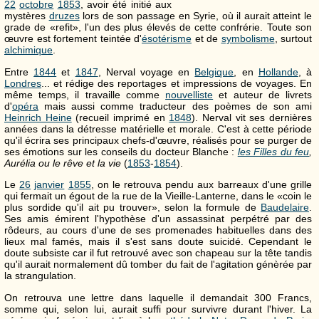
22
octobre
1853
, avoir été initié aux
mystères
druzes
lors de son passage en Syrie, où il aurait atteint le
grade de «refit», l'un des plus élevés de cette confrérie. Toute son
œuvre est fortement teintée d'
ésotérisme
et de
symbolisme
, surtout
alchimique
.
Entre
1844
et
1847
, Nerval voyage en
Belgique
, en
Hollande
, à
Londres
... et rédige des reportages et impressions de voyages. En
même temps, il travaille comme
nouvelliste
et auteur de livrets
d'
opéra
mais aussi comme traducteur des poèmes de son ami
Heinrich Heine
(recueil imprimé en
1848
). Nerval vit ses dernières
années dans la détresse matérielle et morale. C'est à cette période
qu'il écrira ses principaux chefs-d'œuvre, réalisés pour se purger de
ses émotions sur les conseils du docteur Blanche :
les Filles du feu
,
Aurélia ou le rêve et la vie
(
1853
-
1854
).
Le
26
janvier
1855
, on le retrouva pendu aux barreaux d'une grille
qui fermait un égout de la rue de la Vieille-Lanterne, dans le «coin le
plus sordide qu'il ait pu trouver», selon la formule de
Baudelaire
.
Ses amis émirent l'hypothèse d'un assassinat perpétré par des
rôdeurs, au cours d'une de ses promenades habituelles dans des
lieux mal famés, mais il s'est sans doute suicidé. Cependant le
doute subsiste car il fut retrouvé avec son chapeau sur la tête tandis
qu'il aurait normalement dû tomber du fait de l'agitation génèrée par
la strangulation.
On retrouva une lettre dans laquelle il demandait 300 Francs,
somme qui, selon lui, aurait suffi pour survivre durant l'hiver. La