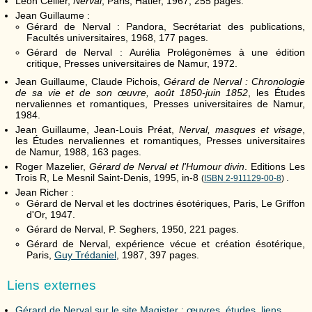
Léon Cellier,
Nerval
, Paris, Hatier, 1967, 255 pages.
Jean Guillaume :
Gérard de Nerval : Pandora, Secrétariat des publications,
Facultés universitaires, 1968, 177 pages.
Gérard de Nerval : Aurélia Prolégonèmes à une édition
critique, Presses universitaires de Namur, 1972.
Jean Guillaume, Claude Pichois,
Gérard de Nerval : Chronologie
de sa vie et de son œuvre, août 1850-juin 1852
, les Études
nervaliennes et romantiques, Presses universitaires de Namur,
1984.
Jean Guillaume, Jean-Louis Préat,
Nerval, masques et visage
,
les Études nervaliennes et romantiques, Presses universitaires
de Namur, 1988, 163 pages.
Roger Mazelier,
Gérard de Nerval et l'Humour divin
. Editions Les
Trois R, Le Mesnil Saint-Denis, 1995, in-8
.
(
ISBN 2-911129-00-8
)
Jean Richer :
Gérard de Nerval et les doctrines ésotériques, Paris, Le Griffon
d'Or, 1947.
Gérard de Nerval, P. Seghers, 1950, 221 pages.
Gérard de Nerval, expérience vécue et création ésotérique,
Paris,
Guy Trédaniel
, 1987, 397 pages.
Liens externes
Gérard de Nerval sur le site Magister : œuvres, études, liens.