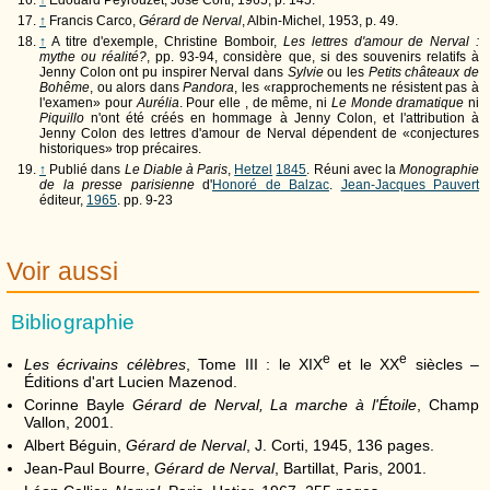
↑
Francis Carco,
Gérard de Nerval
, Albin-Michel, 1953, p. 49.
↑
A titre d'exemple, Christine Bomboir,
Les lettres d'amour de Nerval :
mythe ou réalité?
, pp. 93-94, considère que, si des souvenirs relatifs à
Jenny Colon ont pu inspirer Nerval dans
Sylvie
ou les
Petits châteaux de
Bohême
, ou alors dans
Pandora
, les «rapprochements ne résistent pas à
l'examen» pour
Aurélia
. Pour elle , de même, ni
Le Monde dramatique
ni
Piquillo
n'ont été créés en hommage à Jenny Colon, et l'attribution à
Jenny Colon des lettres d'amour de Nerval dépendent de «conjectures
historiques» trop précaires.
↑
Publié dans
Le Diable à Paris
,
Hetzel
1845
. Réuni avec la
Monographie
de la presse parisienne
d'
Honoré de Balzac
.
Jean-Jacques Pauvert
éditeur,
1965
. pp. 9-23
Voir aussi
Bibliographie
e
e
Les écrivains célèbres
, Tome III : le
XIX
et le
XX
siècles –
Éditions d'art Lucien Mazenod.
Corinne Bayle
Gérard de Nerval, La marche à l'Étoile
, Champ
Vallon, 2001.
Albert Béguin,
Gérard de Nerval
, J. Corti, 1945, 136 pages.
Jean-Paul Bourre,
Gérard de Nerval
, Bartillat, Paris, 2001.