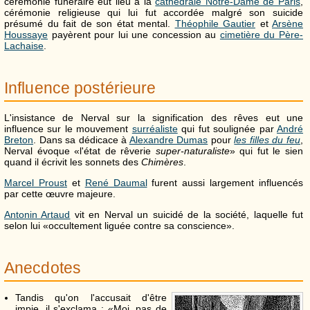
cérémonie funéraire eut lieu à la
cathédrale Notre-Dame de Paris
,
cérémonie religieuse qui lui fut accordée malgré son suicide
présumé du fait de son état mental.
Théophile Gautier
et
Arsène
Houssaye
payèrent pour lui une concession au
cimetière du Père-
Lachaise
.
Influence postérieure
L'insistance de Nerval sur la signification des rêves eut une
influence sur le mouvement
surréaliste
qui fut soulignée par
André
Breton
. Dans sa dédicace à
Alexandre Dumas
pour
les filles du feu
,
Nerval évoque «l'état de rêverie
super-naturaliste
» qui fut le sien
quand il écrivit les sonnets des
Chimères
.
Marcel Proust
et
René Daumal
furent aussi largement influencés
par cette œuvre majeure.
Antonin Artaud
vit en Nerval un suicidé de la société, laquelle fut
selon lui «occultement liguée contre sa conscience».
Anecdotes
Tandis qu'on l'accusait d'être
impie, il s'exclama : «Moi, pas de