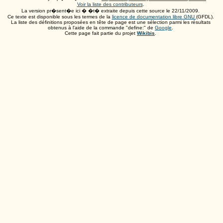
Voir la liste des contributeurs
.
La version pr�sent�e ici � �t� extraite depuis cette source le
22/11/2009
.
Ce texte est disponible sous les termes de la
licence de documentation libre GNU
(GFDL).
La liste des définitions proposées en tête de page est une sélection parmi les résultats
obtenus à l'aide de la commande "define:" de
Google
.
Cette page fait partie du projet
Wikibis
.