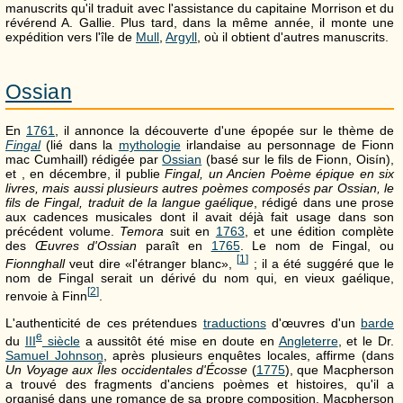
manuscrits qu'il traduit avec l'assistance du capitaine Morrison et du
révérend A. Gallie. Plus tard, dans la même année, il monte une
expédition vers l'île de
Mull
,
Argyll
, où il obtient d'autres manuscrits.
Ossian
En
1761
, il annonce la découverte d'une épopée sur le thème de
Fingal
(lié dans la
mythologie
irlandaise au personnage de Fionn
mac Cumhaill) rédigée par
Ossian
(basé sur le fils de Fionn, Oisín),
et , en décembre, il publie
Fingal, un Ancien Poème épique en six
livres, mais aussi plusieurs autres poèmes composés par Ossian, le
fils de Fingal, traduit de la langue gaélique
, rédigé dans une prose
aux cadences musicales dont il avait déjà fait usage dans son
précédent volume.
Temora
suit en
1763
, et une édition complète
des
Œuvres d'Ossian
paraît en
1765
. Le nom de Fingal, ou
[
1
]
Fionnghall
veut dire «l'étranger blanc»,
; il a été suggéré que le
nom de Fingal serait un dérivé du nom qui, en vieux gaélique,
[
2
]
renvoie à Finn
.
L'authenticité de ces prétendues
traductions
d'œuvres d'un
barde
e
du
III
siècle
a aussitôt été mise en doute en
Angleterre
, et le Dr.
Samuel Johnson
, après plusieurs enquêtes locales, affirme (dans
Un Voyage aux Îles occidentales d'Écosse
(
1775
), que Macpherson
a trouvé des fragments d'anciens poèmes et histoires, qu'il a
organisé dans une romance de sa propre composition. Macpherson