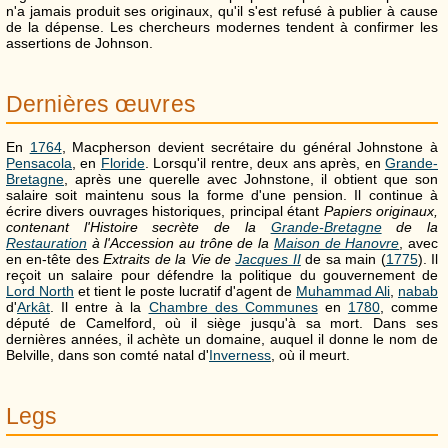
n'a jamais produit ses originaux, qu'il s'est refusé à publier à cause
de la dépense. Les chercheurs modernes tendent à confirmer les
assertions de Johnson.
Dernières œuvres
En
1764
, Macpherson devient secrétaire du général Johnstone à
Pensacola
, en
Floride
. Lorsqu'il rentre, deux ans après, en
Grande-
Bretagne
, après une querelle avec Johnstone, il obtient que son
salaire soit maintenu sous la forme d'une pension. Il continue à
écrire divers ouvrages historiques, principal étant
Papiers originaux,
contenant l'Histoire secrète de la
Grande-Bretagne
de la
Restauration
à l'Accession au trône de la
Maison de Hanovre
, avec
en en-tête des
Extraits de la Vie de
Jacques II
de sa main (
1775
). Il
reçoit un salaire pour défendre la politique du gouvernement de
Lord North
et tient le poste lucratif d'agent de
Muhammad Ali
,
nabab
d'
Arkât
. Il entre à la
Chambre des Communes
en
1780
, comme
député de Camelford, où il siège jusqu'à sa mort. Dans ses
dernières années, il achète un domaine, auquel il donne le nom de
Belville, dans son comté natal d'
Inverness
, où il meurt.
Legs