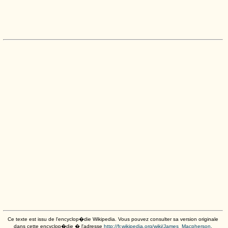
Ce texte est issu de l'encyclop�die Wikipedia. Vous pouvez consulter sa version originale
dans cette encyclop�die � l'adresse
http://fr.wikipedia.org/wiki/James_Macpherson
.