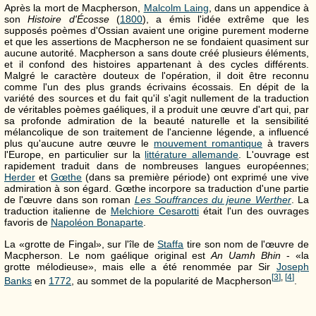
Après la mort de Macpherson,
Malcolm Laing
, dans un appendice à
son
Histoire d'Écosse
(
1800
), a émis l'idée extrême que les
supposés poèmes d'Ossian avaient une origine purement moderne
et que les assertions de Macpherson ne se fondaient quasiment sur
aucune autorité. Macpherson a sans doute créé plusieurs éléments,
et il confond des histoires appartenant à des cycles différents.
Malgré le caractère douteux de l'opération, il doit être reconnu
comme l'un des plus grands écrivains écossais. En dépit de la
variété des sources et du fait qu'il s'agit nullement de la traduction
de véritables poèmes gaéliques, il a produit une œuvre d'art qui, par
sa profonde admiration de la beauté naturelle et la sensibilité
mélancolique de son traitement de l'ancienne légende, a influencé
plus qu'aucune autre œuvre le
mouvement romantique
à travers
l'Europe, en particulier sur la
littérature allemande
. L'ouvrage est
rapidement traduit dans de nombreuses langues européennes;
Herder
et
Gœthe
(dans sa première période) ont exprimé une vive
admiration à son égard. Gœthe incorpore sa traduction d'une partie
de l'œuvre dans son roman
Les Souffrances du jeune Werther
. La
traduction italienne de
Melchiore Cesarotti
était l'un des ouvrages
favoris de
Napoléon Bonaparte
.
La «grotte de Fingal», sur l'île de
Staffa
tire son nom de l'œuvre de
Macpherson. Le nom gaélique original est
An Uamh Bhin
- «la
grotte mélodieuse», mais elle a été renommée par Sir
Joseph
[
3
]
,
[
4
]
Banks
en
1772
, au sommet de la popularité de Macpherson
.