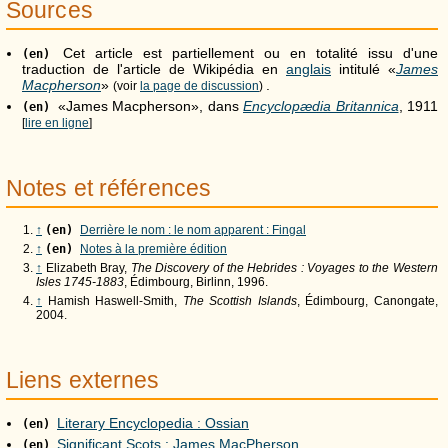
Sources
Cet article est partiellement ou en totalité issu d'une
(en)
traduction de l'article de Wikipédia en
anglais
intitulé «
James
Macpherson
»
.
(voir
la page de discussion
)
«James Macpherson», dans
Encyclopædia Britannica
, 1911
(en)
[
lire en ligne
]
Notes et références
↑
(en)
Derrière le nom : le nom apparent : Fingal
↑
(en)
Notes à la première édition
↑
Elizabeth Bray,
The Discovery of the Hebrides : Voyages to the Western
Isles 1745-1883
, Édimbourg, Birlinn, 1996.
↑
Hamish Haswell-Smith,
The Scottish Islands
, Édimbourg, Canongate,
2004.
Liens externes
Literary Encyclopedia : Ossian
(en)
Significant Scots : James MacPherson
(en)