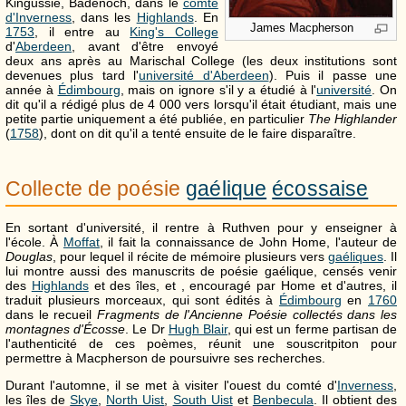
Kingussie, Badenoch, dans le
comté
d'Inverness
, dans les
Highlands
. En
James Macpherson
1753
, il entre au
King's College
d'
Aberdeen
, avant d'être envoyé
deux ans après au Marischal College (les deux institutions sont
devenues plus tard l'
université d'Aberdeen
). Puis il passe une
année à
Édimbourg
, mais on ignore s'il y a étudié à l'
université
. On
dit qu'il a rédigé plus de 4 000 vers lorsqu'il était étudiant, mais une
petite partie uniquement a été publiée, en particulier
The Highlander
(
1758
), dont on dit qu'il a tenté ensuite de le faire disparaître.
Collecte de poésie
gaélique
écossaise
En sortant d'université, il rentre à Ruthven pour y enseigner à
l'école. À
Moffat
, il fait la connaissance de John Home, l'auteur de
Douglas
, pour lequel il récite de mémoire plusieurs vers
gaéliques
. Il
lui montre aussi des manuscrits de poésie gaélique, censés venir
des
Highlands
et des îles, et , encouragé par Home et d'autres, il
traduit plusieurs morceaux, qui sont édités à
Édimbourg
en
1760
dans le recueil
Fragments de l'Ancienne Poésie collectés dans les
montagnes d'Écosse
. Le Dr
Hugh Blair
, qui est un ferme partisan de
l'authenticité de ces poèmes, réunit une souscritpiton pour
permettre à Macpherson de poursuivre ses recherches.
Durant l'automne, il se met à visiter l'ouest du comté d'
Inverness
,
les îles de
Skye
,
North Uist
,
South Uist
et
Benbecula
. Il obtient des